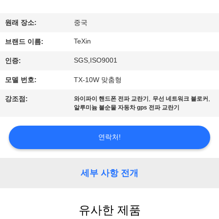
하
여
원래 장소:
중국
TeXin
브랜드 이름:
공
SGS,ISO9001
인증:
장
모델 번호:
TX-10W 맞춤형
여
,
,
강조점:
와이파이 핸드폰 전파 교란기
무선 네트워크 블로커
알루미늄 불순물 자동차 gps 전파 교란기
행
연락처!
품
질
세부 사항 전개
관
리
유사한 제품