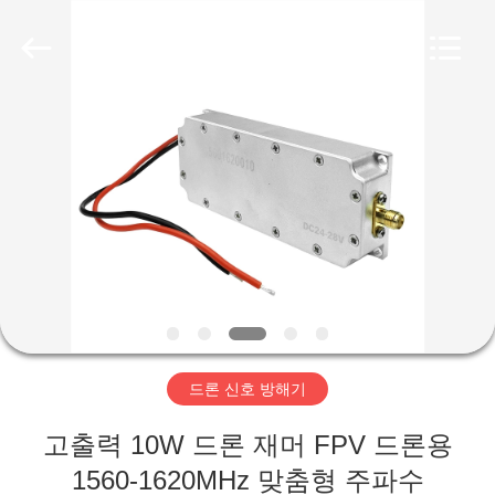
Copyright
©
2019
-
2026
Amplifier
module.
All
집
Rights
Reserved.
제
품
우
리
드론 신호 방해기
에
고출력 10W 드론 재머 FPV 드론용
대
1560-1620MHz 맞춤형 주파수