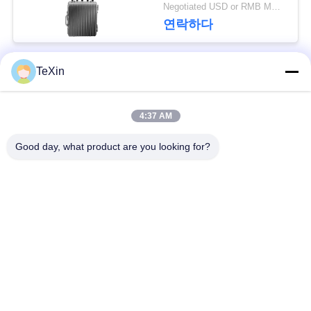
란기 블로커
그
Negotiated USD or RMB MOQ:1
연락하다
인
TeXin
모든
용
문
4:37 AM
신호 방해 모듈
드론 방해기 모듈
을
Good day, what product are you looking for?
요
FPV 방해기 모듈
RF 전력 증폭기
구
광대역 전력 증폭기
단방향 증폭기
하
세
양방향 증폭기
드론 신호 방해기
요