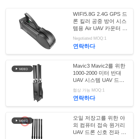
연
WIFI5.8G 2.4G GPS 드
론 킬러 공중 방어 시스
락
템용 Air UAV 카운터 요
격기
주
Negotiated MOQ:1
연락하다
세
요
Mavic3 Mavic2를 위한
1000-2000 미터 반대
UAV 시스템 UAV 드론
뉴
전파 교란기가 오랫동
협상 가능 MOQ:1
안 이릅니다
스
연락하다
블
오일 저장고를 위한 야
외 컴퓨터 접속 원거리
로
UAV 드론 신호 전파 교