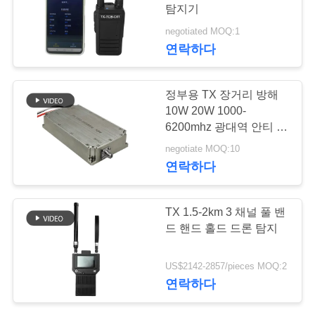
탐지기
연
negotiated MOQ:1
18
연락하다
락
주
광대역 전력 증폭기
정부용 TX 장거리 방해
세
10W 20W 1000-
6200mhz 광대역 안티 드
요
론 전력 증폭기 모듈
negotiate MOQ:10
연락하다
뉴
15
TX 1.5-2km 3 채널 풀 밴
스
드 핸드 홀드 드론 탐지
단방향 증폭기
블
US$2142-2857/pieces MOQ:2
연락하다
로