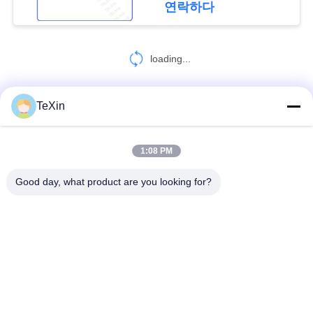
연락하다
사
26
이
loading...
드론 신호 감지기
트
맵
TeXin
연락처!
PRIVACY
1:08 PM
모든
POLICY
45
Good day, what product are you looking for?
드론 방지 시스템
신호 방해 모듈
드론 방해기 모듈
FPV 방해기 모듈
RF 전력 증폭기
광대역 전력 증폭기
단방향 증폭기