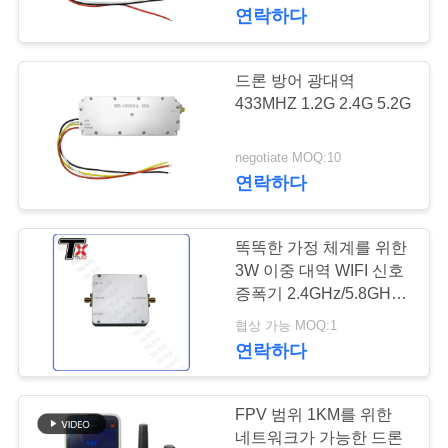
하
연락하다
여
드론 방어 광대역
109
공
433MHZ 1.2G 2.4G 5.2G
FPV 방해기 모듈
장
negotiate MOQ:10
연락하다
여
행
똑똑한 가정 체계를 위한
3W 이중 대역 WIFI 신호
품
증폭기 2.4GHz/5.8GHz
36
주파수
협상 가능 MOQ:1
질
연락하다
RF 전력 증폭기
관
리
FPV 범위 1KM를 위한
네트워크가 가능한 드론