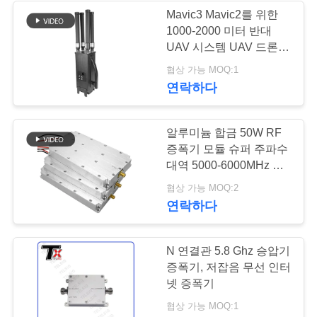
그
Mavic3 Mavic2를 위한
1000-2000 미터 반대
12
UAV 시스템 UAV 드론
인
전파 교란기가 오랫동안
협상 가능 MOQ:1
양방향 증폭기
이릅니다
용
연락하다
문
알루미늄 합금 50W RF
을
증폭기 모듈 슈퍼 주파수
대역 5000-6000MHz 신
요
호 소스
96
협상 가능 MOQ:2
구
연락하다
하
드론 신호 방해기
N 연결관 5.8 Ghz 승압기
세
증폭기, 저잡음 무선 인터
요
넷 증폭기
협상 가능 MOQ:1