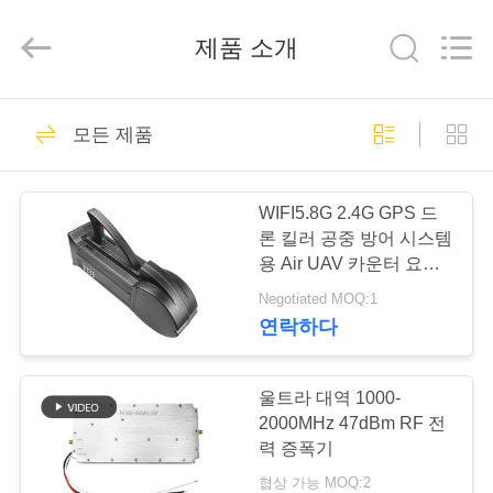
Copyright
©
2019
제품 소개
-
2026
Amplifier
module.
All
집
45
Rights
Reserved.
모든 제품
신호 방해 모듈
제
WIFI5.8G 2.4G GPS 드
품
론 킬러 공중 방어 시스템
용 Air UAV 카운터 요격
기
Negotiated MOQ:1
우
연락하다
21
리
에
울트라 대역 1000-
드론 방해기 모듈
2000MHz 47dBm RF 전
대
력 증폭기
협상 가능 MOQ:2