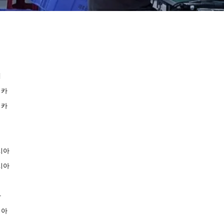
체
리카
리카
시아
시아
카
니아