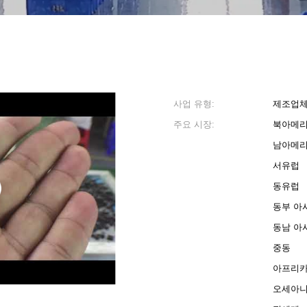
사업 유형:
제조업
주요 시장:
북아메
남아메
서유럽
동유럽
동부 아
동남 아
중동
4
5
아프리
오세아