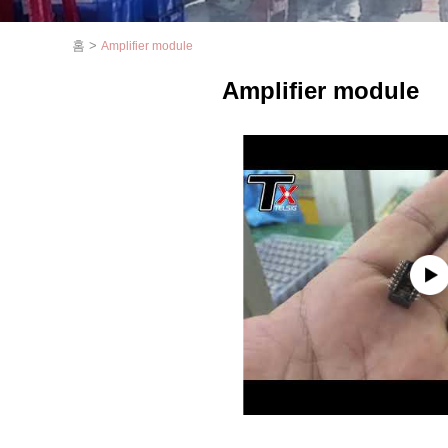
홈
>
Amplifier module
Amplifier module
1
2
3