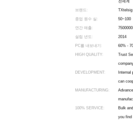
전세계
브랜드:
TXtelsig
종업 원수 실:
50~100
연간 매출:
7500000
설립 년도:
2014
PC를 내보내기:
60% - 7
HIGH QUALITY:
Trust Se
company 
DEVELOPMENT:
Internal
can coop
MANUFACTURING:
Advanced
manufact
100% SERVICE:
Bulk an
you find 