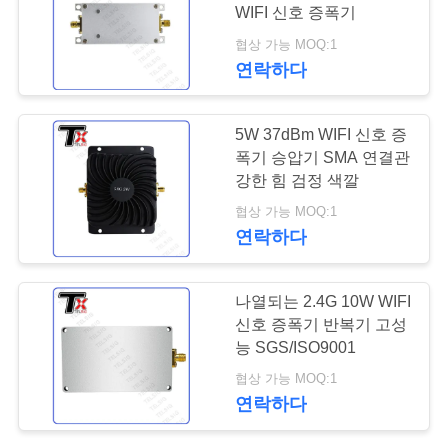
WIFI 신호 증폭기
연
협상 가능 MOQ:1
18
연락하다
락
주
광대역 전력 증폭기
5W 37dBm WIFI 신호 증
세
폭기 승압기 SMA 연결관
강한 힘 검정 색깔
요
협상 가능 MOQ:1
연락하다
뉴
15
나열되는 2.4G 10W WIFI
스
신호 증폭기 반복기 고성
단방향 증폭기
능 SGS/ISO9001
블
협상 가능 MOQ:1
연락하다
로