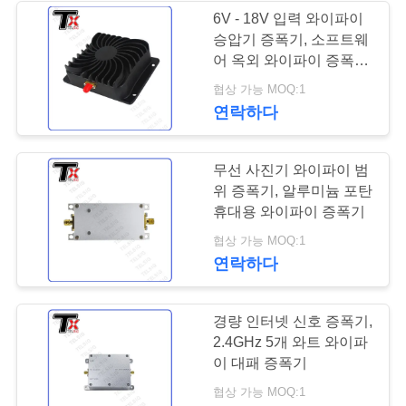
그
6V - 18V 입력 와이파이
승압기 증폭기, 소프트웨
12
어 옥외 와이파이 증폭기
인
없음
협상 가능 MOQ:1
양방향 증폭기
용
연락하다
문
무선 사진기 와이파이 범
을
위 증폭기, 알루미늄 포탄
휴대용 와이파이 증폭기
요
96
협상 가능 MOQ:1
구
연락하다
하
드론 신호 방해기
경량 인터넷 신호 증폭기,
세
2.4GHz 5개 와트 와이파
요
이 대패 증폭기
협상 가능 MOQ:1