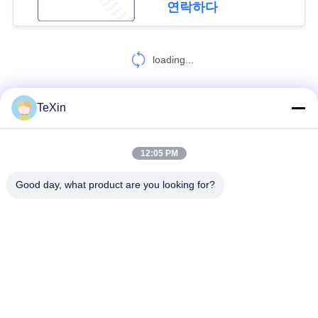
연락하다
사
27
이
loading...
드론 신호 감지기
트
맵
TeXin
연락처!
PRIVACY
12:05 PM
모든
POLICY
45
Good day, what product are you looking for?
드론 방지 시스템
신호 방해 모듈
드론 방해기 모듈
FPV 방해기 모듈
RF 전력 증폭기
광대역 전력 증폭기
단방향 증폭기