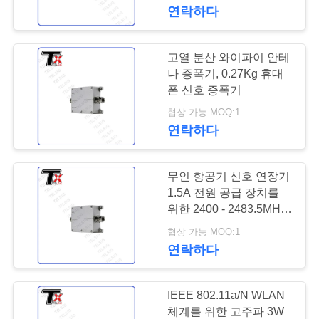
하
연락하다
여
고열 분산 와이파이 안테
109
공
나 증폭기, 0.27Kg 휴대
폰 신호 증폭기
FPV 방해기 모듈
장
협상 가능 MOQ:1
연락하다
여
행
무인 항공기 신호 연장기
1.5A 전원 공급 장치를
품
위한 2400 - 2483.5MHz
36
WIFI 신호 증폭기
협상 가능 MOQ:1
질
연락하다
RF 전력 증폭기
관
리
IEEE 802.11a/N WLAN
체계를 위한 고주파 3W