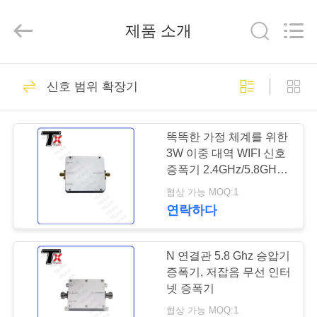
Copyright
©
2019
제품 소개
-
2026
Amplifier
module.
All
집
45
Rights
Reserved.
신호 범위 확장기
신호 방해 모듈
제
똑똑한 가정 체계를 위한
품
3W 이중 대역 WIFI 신호
증폭기 2.4GHz/5.8GHz
주파수
협상 가능 MOQ:1
우
연락하다
21
리
에
N 연결관 5.8 Ghz 승압기
드론 방해기 모듈
증폭기, 저잡음 무선 인터
대
넷 증폭기
협상 가능 MOQ:1