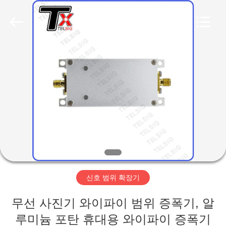
Copyright
©
2019
-
2026
Amplifier
module.
All
집
Rights
Reserved.
제
품
우
리
신호 범위 확장기
에
무선 사진기 와이파이 범위 증폭기, 알
대
루미늄 포탄 휴대용 와이파이 증폭기