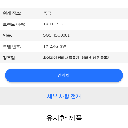
하
여
원래 장소:
중국
TX TELSIG
브랜드 이름:
공
SGS, ISO9001
인증:
장
TX-2.4G-3W
모델 번호:
여
,
강조점:
와이파이 안테나 증폭기
인터넷 신호 증폭기
행
연락처!
품
질
세부 사항 전개
관
유사한 제품
리