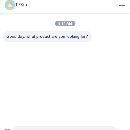
그
TeXin
연락하다
인
8:14 AM
모든
용
Good day, what product are you looking for?
문
신호 방해 모듈
드론 방해기 모듈
을
FPV 방해기 모듈
RF 전력 증폭기
요
구
광대역 전력 증폭기
단방향 증폭기
하
양방향 증폭기
드론 신호 방해기
세
요
구독하십시오