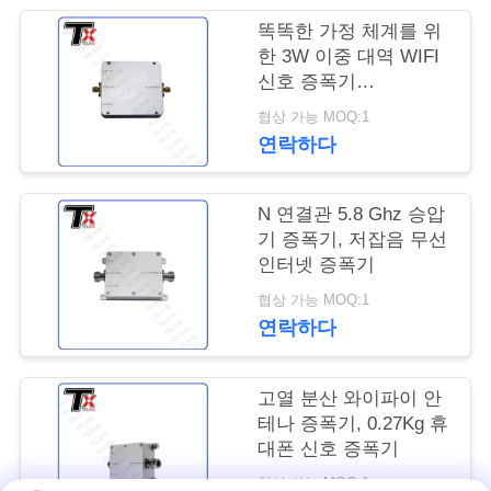
똑똑한 가정 체계를 위
연
한 3W 이중 대역 WIFI
신호 증폭기
락
2.4GHz/5.8GHz 주파수
협상 가능 MOQ:1
주
연락하다
세
요
N 연결관 5.8 Ghz 승압
기 증폭기, 저잡음 무선
인터넷 증폭기
뉴
협상 가능 MOQ:1
연락하다
스
고열 분산 와이파이 안
블
테나 증폭기, 0.27Kg 휴
대폰 신호 증폭기
로
협상 가능 MOQ:1