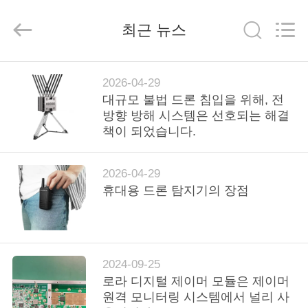
Copyright
©
2019
최근 뉴스
-
2026
Amplifier
module.
All
집
Rights
Reserved.
2026-04-29
대규모 불법 드론 침입을 위해, 전
방향 방해 시스템은 선호되는 해결
제
책이 되었습니다.
품
2026-04-29
휴대용 드론 탐지기의 장점
우
리
에
2024-09-25
대
로라 디지털 제이머 모듈은 제이머
원격 모니터링 시스템에서 널리 사