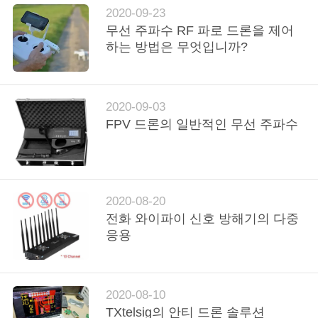
2020-09-23
연
무선 주파수 RF 파로 드론을 제어
하는 ​​방법은 무엇입니까?
락
주
2020-09-03
세
FPV 드론의 일반적인 무선 주파수
요
뉴
2020-08-20
스
전화 와이파이 신호 방해기의 다중
응용
블
로
2020-08-10
TXtelsig의 안티 드론 솔루션