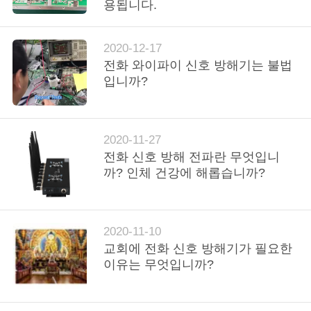
하
용됩니다.
여
2020-12-17
전화 와이파이 신호 방해기는 불법
공
입니까?
장
여
2020-11-27
행
전화 신호 방해 전파란 무엇입니
까? 인체 건강에 해롭습니까?
품
질
2020-11-10
교회에 전화 신호 방해기가 필요한
관
이유는 무엇입니까?
리