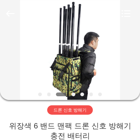
Copyright
©
2019
-
2026
Amplifier
module.
All
집
Rights
Reserved.
제
품
우
리
드론 신호 방해기
에
위장색 6 밴드 맨팩 드론 신호 방해기
대
충전 배터리