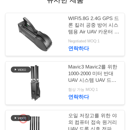
연
WIFI5.8G 2.4G GPS 드
락
론 킬러 공중 방어 시스
템용 Air UAV 카운터 요
주
격기
Negotiated MOQ:1
세
연락하다
요
Mavic3 Mavic2를 위한
1000-2000 미터 반대
뉴
UAV 시스템 UAV 드론
전파 교란기가 오랫동
스
협상 가능 MOQ:1
안 이릅니다
연락하다
블
오일 저장고를 위한 야
로
외 컴퓨터 접속 원거리
UAV 드론 신호 전파 교