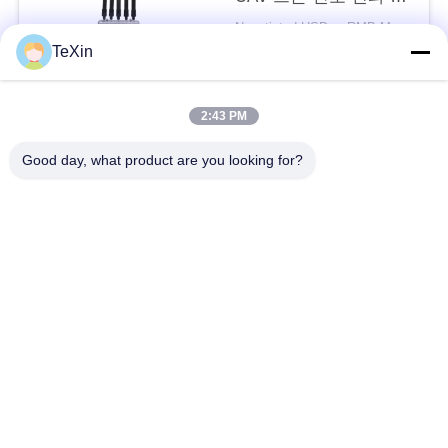
그
란기 블로커
Negotiated USD or RMB MOQ:1
TeXin
연락하다
인
용
2:43 PM
모든
문
Good day, what product are you looking for?
을
신호 방해 모듈
드론 방해기 모듈
요
FPV 방해기 모듈
RF 전력 증폭기
구
하
광대역 전력 증폭기
단방향 증폭기
세
양방향 증폭기
드론 신호 방해기
요