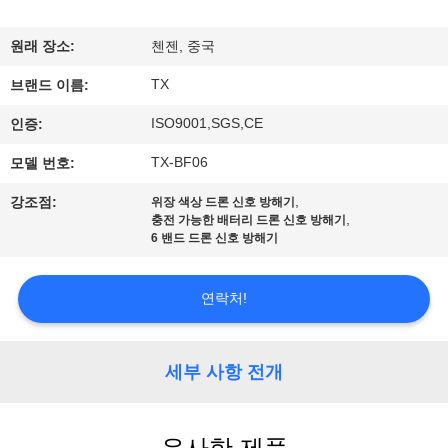
하
여
원래 장소:
첸젠, 중국
TX
브랜드 이름:
공
ISO9001,SGS,CE
인증:
장
TX-BF06
모델 번호:
여
,
강조점:
위장 색상 드론 신호 방해기
,
충전 가능한 배터리 드론 신호 방해기
행
6 밴드 드론 신호 방해기
품
연락처!
질
세부 사항 전개
관
리
유사한 제품