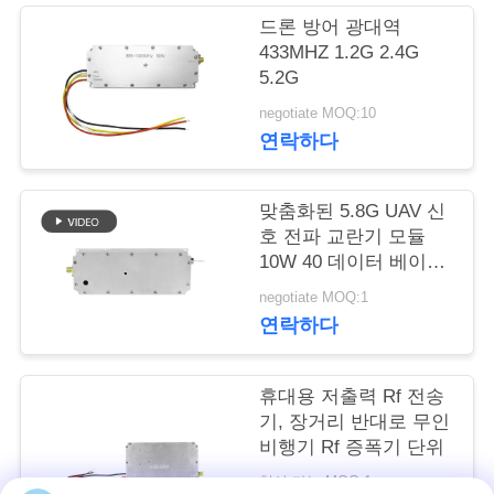
드론 방어 광대역
연
433MHZ 1.2G 2.4G
5.2G
락
negotiate MOQ:10
주
연락하다
세
맞춤화된 5.8G UAV 신
요
호 전파 교란기 모듈
10W 40 데이터 베이스
관리 프로그램 RF 전파
뉴
negotiate MOQ:1
교란기 모듈
연락하다
스
휴대용 저출력 Rf 전송
블
기, 장거리 반대로 무인
비행기 Rf 증폭기 단위
로
협상 가능 MOQ:1