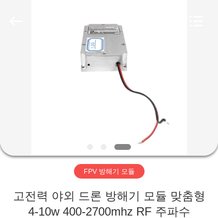
Copyright
©
2019
-
2026
Amplifier
module.
All
집
Rights
Reserved.
제
품
우
리
FPV 방해기 모듈
에
고전력 야외 드론 방해기 모듈 맞춤형
대
4-10w 400-2700mhz RF 주파수