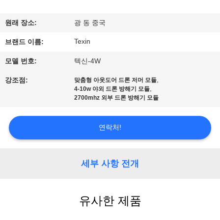
하
여
원래 장소:
광 동 중국
Texin
브랜드 이름:
공
모델 번호:
텍신-4W
장
,
강조점:
맞춤형 아웃도어 드론 저머 모듈
,
여
4-10w 야외 드론 방해기 모듈
2700mhz 외부 드론 방해기 모듈
행
연락처!
품
세부 사항 전개
질
관
유사한 제품
리