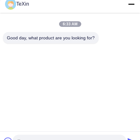
그
TeXin
연락하다
인
6:33 AM
모든
용
Good day, what product are you looking for?
문
신호 방해 모듈
드론 방해기 모듈
을
FPV 방해기 모듈
RF 전력 증폭기
요
구
광대역 전력 증폭기
단방향 증폭기
하
양방향 증폭기
드론 신호 방해기
세
요
구독하십시오