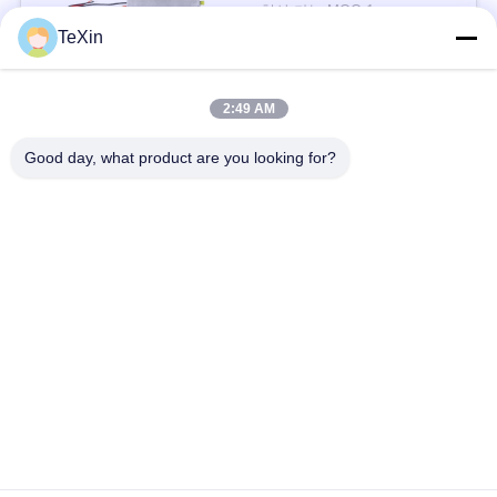
그
협상 가능 MOQ:1
TeXin
연락하다
인
2:49 AM
모든
용
Good day, what product are you looking for?
문
신호 방해 모듈
드론 방해기 모듈
을
요
FPV 방해기 모듈
RF 전력 증폭기
구
광대역 전력 증폭기
단방향 증폭기
하
세
양방향 증폭기
드론 신호 방해기
요