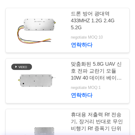
연
드론 방어 광대역
433MHZ 1.2G 2.4G
락
5.2G
주
negotiate MOQ:10
연락하다
세
요
맞춤화된 5.8G UAV 신
호 전파 교란기 모듈
10W 40 데이터 베이스
뉴
관리 프로그램 RF 전파
negotiate MOQ:1
교란기 모듈
스
연락하다
블
휴대용 저출력 Rf 전송
기, 장거리 반대로 무인
로
비행기 Rf 증폭기 단위