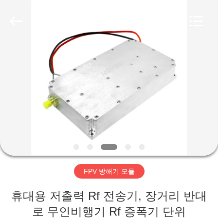
Copyright
©
2019
-
2026
Amplifier
module.
All
집
Rights
Reserved.
제
품
우
리
FPV 방해기 모듈
에
휴대용 저출력 Rf 전송기, 장거리 반대
대
로 무인비행기 Rf 증폭기 단위