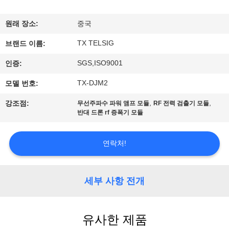
하
여
원래 장소:
중국
TX TELSIG
브랜드 이름:
공
SGS,ISO9001
인증:
장
TX-DJM2
모델 번호:
여
,
,
강조점:
무선주파수 파워 앰프 모듈
RF 전력 검출기 모듈
반대 드론 rf 증폭기 모듈
행
연락처!
품
질
세부 사항 전개
관
리
유사한 제품