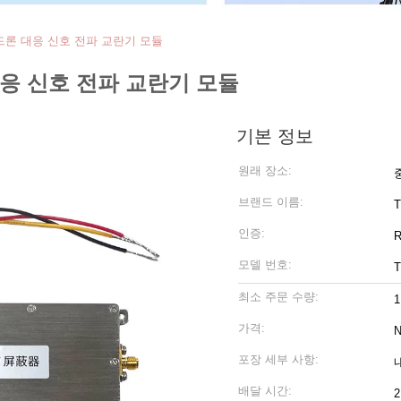
 드론 대응 신호 전파 교란기 모듈
대응 신호 전파 교란기 모듈
기본 정보
원래 장소:
브랜드 이름:
T
인증:
모델 번호:
T
최소 주문 수량:
1
가격:
N
포장 세부 사항:
배달 시간: