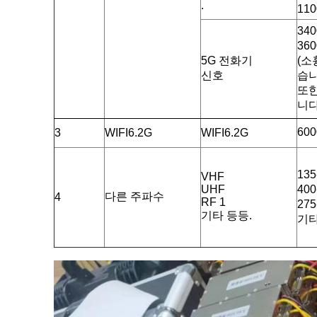
.
11
34
36
5G 전화기
(소
신호
습
또한
니다
60
3
WIFI6.2G
WIFI6.2G
13
VHF
UHF
40
다른 주파수
4
RF 1
27
기타 등등.
기타