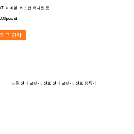
T/T, 페이팔, 웨스턴 유니온 등
000pcs/월
지금 연락
드론 전파 교란기, 신호 전파 교란기, 신호 증폭기