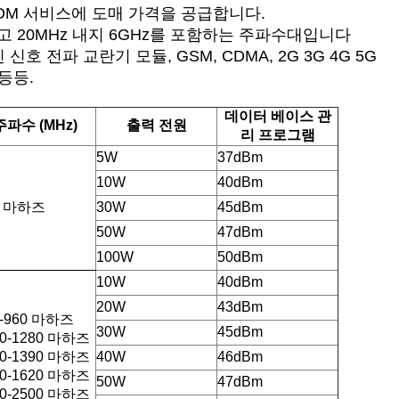
ODM 서비스에 도매 가격을 공급합니다.
고 20MHz 내지 6GHz를 포함하는 주파수대입니다
신 신호 전파 교란기 모듈, GSM, CDMA, 2G 3G 4G 5G
 등등.
데이터 베이스 관
주파수 (MHz)
출력 전원
리 프로그램
5W
37dBm
10W
40dBm
3 마하즈
30W
45dBm
50W
47dBm
100W
50dBm
10W
40dBm
20W
43dBm
0-960 마하즈
30W
45dBm
00-1280 마하즈
70-1390 마하즈
40W
46dBm
60-1620 마하즈
50W
47dBm
00-2500 마하즈