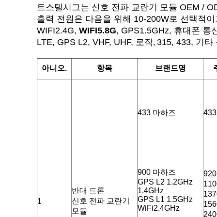
트스텔시그는 신호 전파 교란기 모듈 OEM / 
출력 전원은 다음을 위해 10-200W로 선택적이
WIFI2.4G,
WIFI5.8G
, GPS1.5GHz, 휴대폰 통
LTE, GPS L2, VHF, UHF, 로작
315, 433, 기타
,
아니오.
항목
브랜드명
433 마하즈
43
900 마하즈
92
GPS L2 1.2GHz
11
반대 드론
1.4GHz
13
GPS L1 1.5GHz
신호 전파 교란기
1
15
WiFi2.4GHz
모듈
24
.