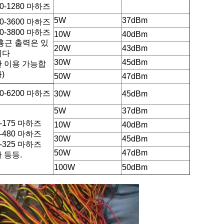
00-1280 마하즈
5W
37dBm
00-3600 마하즈
00-3800 마하즈
10W
40dBm
흉근 출력은 있
20W
43dBm
니다
30W
45dBm
 이용 가능합
)
50W
47dBm
00-6200 마하즈
30W
45dBm
5W
37dBm
5-175 마하즈
10W
40dBm
0-480 마하즈
30W
45dBm
5-325 마하즈
50W
47dBm
 등등.
100W
50dBm