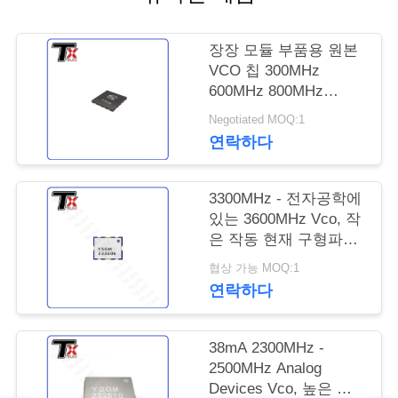
연
장장 모듈 부품용 원본
락
VCO 칩 300MHz
600MHz 800MHz
주
SM150
Negotiated MOQ:1
세
연락하다
요
3300MHz - 전자공학에
있는 3600MHz Vco, 작
뉴
은 작동 현재 구형파
Vco YGSM333606
협상 가능 MOQ:1
스
연락하다
블
38mA 2300MHz -
2500MHz Analog
로
Devices Vco, 높은 안