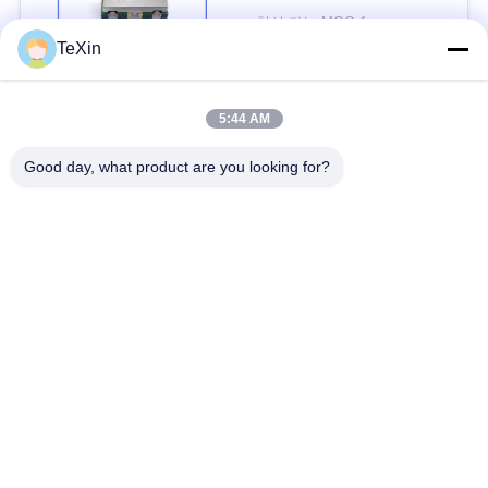
그
정성 저잡음 Vco
협상 가능 MOQ:1
YSGM232510
TeXin
연락하다
인
5:44 AM
용
모든
Good day, what product are you looking for?
문
신호 방해 모듈
드론 방해기 모듈
을
요
FPV 방해기 모듈
RF 전력 증폭기
구
광대역 전력 증폭기
단방향 증폭기
하
세
양방향 증폭기
드론 신호 방해기
요