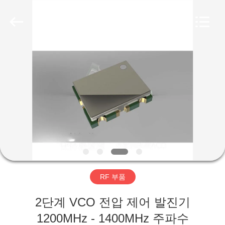
Copyright
©
2019
-
2026
Amplifier
module.
All
집
Rights
Reserved.
제
품
우
리
RF 부품
에
2단계 VCO 전압 제어 발진기
대
1200MHz - 1400MHz 주파수