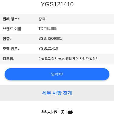
하
YGS121410
여
원래 장소:
중국
공
TX TELSIG
브랜드 이름:
장
SGS, ISO9001
인증:
여
YGS121410
모델 번호:
행
,
강조점:
아날로그 장치 vco
전압 제어 사인파 발진기
연락처!
품
질
세부 사항 전개
관
리
유사한 제품