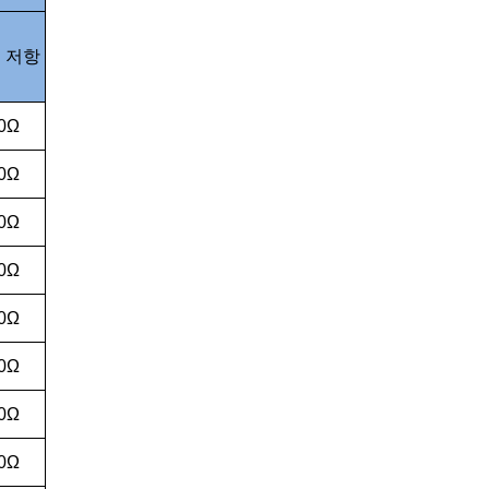
 저항
0Ω
0Ω
0Ω
0Ω
0Ω
0Ω
0Ω
0Ω