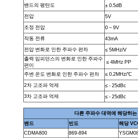
밴드의 평탄도
± 0.5dB
전압
5V
조정 전압
0 ~ 9V
작동 전류
43mA
전압 변화로 인한 주파수 편차
≤ 5MHz/V
출력 임피던스의 변화로 인한 주파수
≤ 4
MHz PP
편이
주변 온도 변화로 인한 주파수 편차
≤ 0.2MHz/℃
2차 고조파 억제
≤ - 25dBc
3차 고조파 억제
≤ - 25
dBc
다른 주파수 대역에 해당하는 
밴드
빈도
해당 VC
CDMA800
869-894
YSGM08