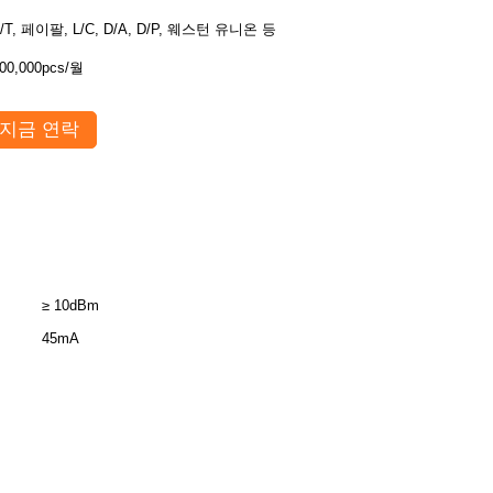
/T, 페이팔, L/C, D/A, D/P, 웨스턴 유니온 등
00,000pcs/월
지금 연락
≥ 10dBm
45mA