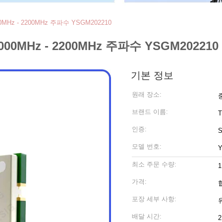
Hz - 2200MHz 주파수 YSGM202210
0MHz - 2200MHz 주파수 YSGM202210
기본 정보
원래 장소:
브랜드 이름:
T
인증:
S
모델 번호:
최소 주문 수량:
1
가격:
포장 세부 사항:
배달 시간: