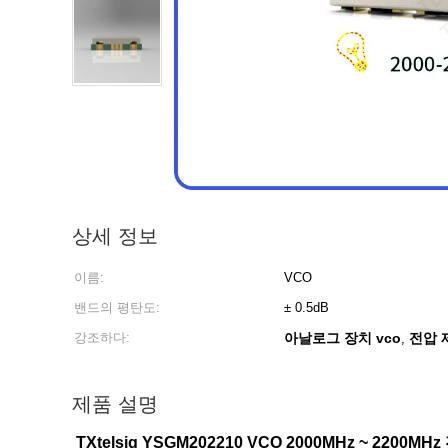
상세 정보
이름:
VCO
밴드의 평탄도:
± 0.5dB
강조하다:
아날로그 장치 vco
전압 
,
제품 설명
TXtelsig
YSGM202210 VCO 2000MHz ~ 2200M