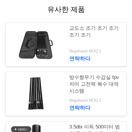
유사한 제품
연
락
교도소 조기 조기 조기
주
조기 조기
세
Negotiated MOQ:1
요
연락하다
방수형무기 수감실 fpv
뉴
저머 고전력 복수 대역
스
시스템
Negotiated MOQ:1
연락하다
블
로
3.5dbi 이득 500미터 범