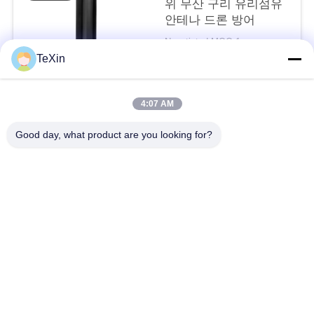
위 무산 구리 유리섬유
그
안테나 드론 방어
Negotiated MOQ:1
인
TeXin
연락하다
용
4:07 AM
문
모든
Good day, what product are you looking for?
을
신호 방해 모듈
드론 방해기 모듈
요
구
FPV 방해기 모듈
RF 전력 증폭기
하
광대역 전력 증폭기
단방향 증폭기
세
요
양방향 증폭기
드론 신호 방해기