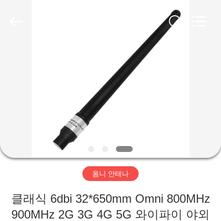
Copyright
©
2019
-
2026
Amplifier
module.
All
집
Rights
Reserved.
제
품
우
리
옴니 안테나
에
클래식 6dbi 32*650mm Omni 800MHz
대
900MHz 2G 3G 4G 5G 와이파이 야외