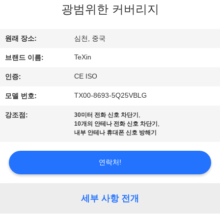
하
광범위한 커버리지
여
원래 장소:
심천, 중국
공
TeXin
브랜드 이름:
장
CE ISO
인증:
여
TX00-8693-5Q25VBLG
모델 번호:
행
,
강조점:
30미터 전화 신호 차단기
,
10개의 안테나 전화 신호 차단기
내부 안테나 휴대폰 신호 방해기
품
연락처!
질
관
세부 사항 전개
리