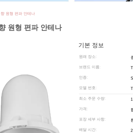
 우향 원형 편파 안테나
우향 원형 편파 안테나
기본 정보
원래 장소:
브랜드 이름:
T
인증:
모델 번호:
T
최소 주문 수량:
1
가격:
포장 세부 사항:
배달 시간: