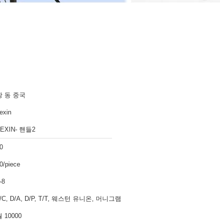
광 동 중국
exin
EXIN- 핸들2
0
0/piece
-8
/C, D/A, D/P, T/T, 웨스턴 유니온, 머니그램
 10000