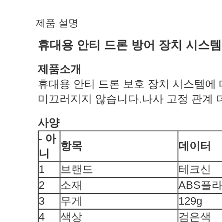
제품 설명
휴대용 안티 드론 방어 장치 시스템
제품
소개
휴대용 안티 드론 보호 장치 시스템에
미끄러지지 않습니다.나사 고정 관계 
사양
- 아
항목
데이터
니
1
브랜드
테크신
2
소재
ABS플
3
무게
129g
4
색상
검은색