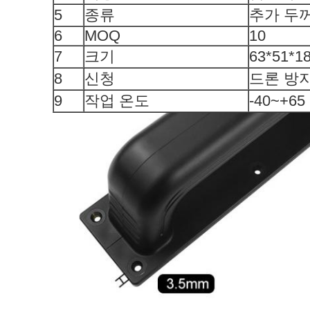
5
종류
추가 두
6
MOQ
10
7
크기
63*51*1
8
신청
드론 방
9
작업 온도
-40~+65