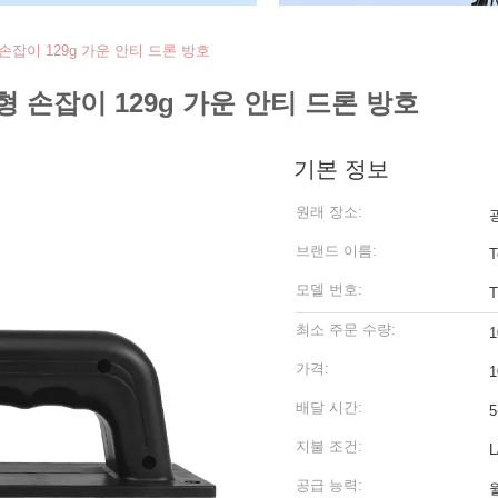
손잡이 129g 가운 안티 드론 방호
형 손잡이 129g 가운 안티 드론 방호
기본 정보
원래 장소:
브랜드 이름:
T
모델 번호:
T
최소 주문 수량:
1
가격:
1
배달 시간:
5
지불 조건:
L
공급 능력:
월