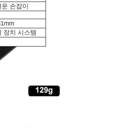
꺼운 손잡이
81mm
지 장치 시스템