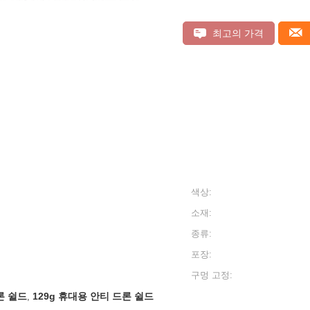
최고의 가격
색상:
소재:
종류:
포장:
구멍 고정:
론 쉴드
129g 휴대용 안티 드론 쉴드
,