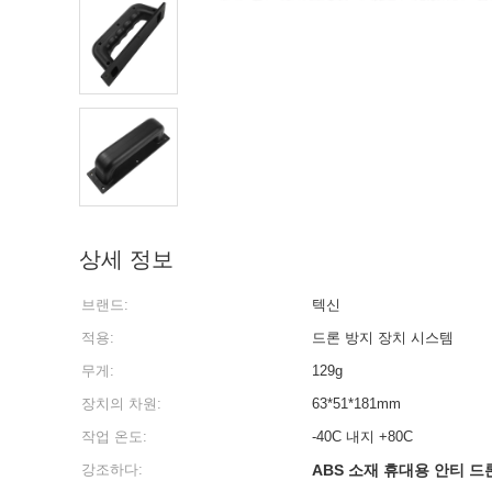
상세 정보
브랜드:
텍신
적용:
드론 방지 장치 시스템
무게:
129g
장치의 차원:
63*51*181mm
작업 온도:
-40C 내지 +80C
강조하다:
ABS 소재 휴대용 안티 드