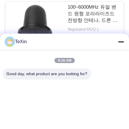
100~6000MHz 듀얼 밴
드 원형 포라라이즈드
블
전방향 안테나, 드론 모
니터링 및 대책을 위한
로
Negotiated MOQ:1
360° 방수 버섯 안테나
연락하다
부스터
그
TeXin
9:16 AM
인
모든
Good day, what product are you looking for?
용
신호 방해 모듈
드론 방해기 모듈
문
을
FPV 방해기 모듈
RF 전력 증폭기
요
광대역 전력 증폭기
단방향 증폭기
구