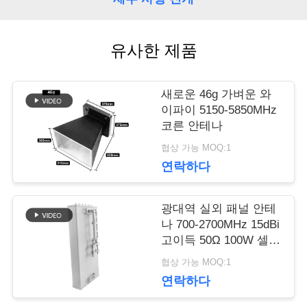
관
리
유사한 제품
연
새로운 46g 가벼운 와
이파이 5150-5850MHz
락
코른 안테나
주
협상 가능 MOQ:1
연락하다
세
요
광대역 실외 패널 안테
나 700-2700MHz 15dBi
고이득 50Ω 100W 셀룰
러 네트워크 신호 부스
뉴
협상 가능 MOQ:1
터 수신기용 방풍 안테
연락하다
나
스