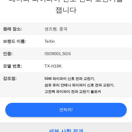
잽니다
하
여
원래 장소:
센즈헨, 중국
브랜드 이름:
TeXin
공
인증:
ISO9001,SGS
장
모델 번호:
TX-H18K
여
강조점:
,
50M 와이파이 신호 전파 교란기
행
,
섬유 유리 안테나 와이파이 신호 전파 교란기
고전력 와이파이 전파 교란기 블로커
품
연락처!
질
세부 사항 전개