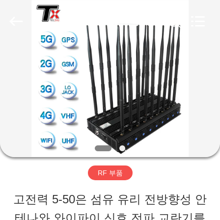
Copyright
©
2019
-
2026
Amplifier
집
module.
All
Rights
Reserved.
제
품
우
리
RF 부품
에
고전력 5-50은 섬유 유리 전방향성 안
대
테나와 와이파이 신호 전파 교란기를