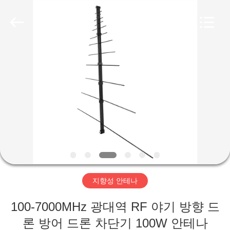
Copyright
©
2019
-
2026
Amplifier
module.
All
집
Rights
Reserved.
제
품
우
리
지향성 안테나
에
100-7000MHz 광대역 RF 야기 방향 드
대
론 방어 드론 차단기 100W 안테나