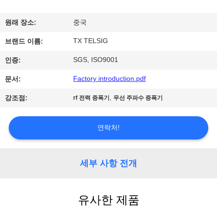
하
여
원래 장소:
중국
TX TELSIG
브랜드 이름:
공
SGS, ISO9001
인증:
장
Factory introduction.pdf
문서:
여
,
강조점:
rf 전력 증폭기
무선 주파수 증폭기
행
연락처!
품
질
세부 사항 전개
관
유사한 제품
리