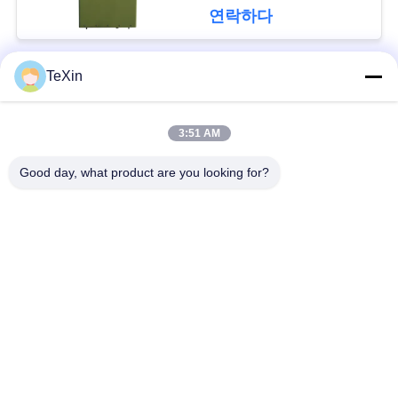
그
연락하다
인
TeXin
모든
용
3:51 AM
문
신호 방해 모듈
드론 방해기 모듈
Good day, what product are you looking for?
을
FPV 방해기 모듈
RF 전력 증폭기
요
구
광대역 전력 증폭기
단방향 증폭기
하
양방향 증폭기
드론 신호 방해기
세
요
구독하십시오