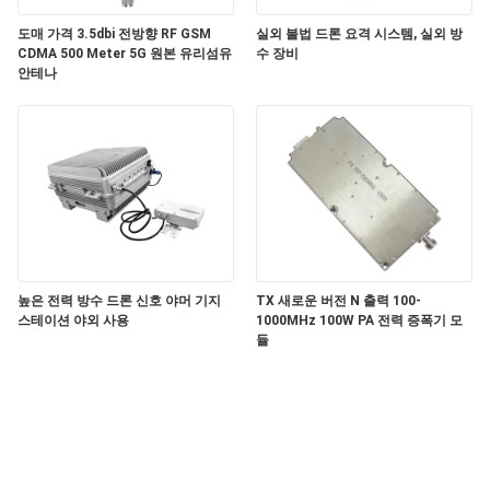
그
도매 가격 3.5dbi 전방향 RF GSM
실외 불법 드론 요격 시스템, 실외 방
CDMA 500 Meter 5G 원본 유리섬유
수 장비
안테나
인
용
문
을
요
구
높은 전력 방수 드론 신호 야머 기지
TX 새로운 버전 N 출력 100-
스테이션 야외 사용
1000MHz 100W PA 전력 증폭기 모
듈
하
세
요