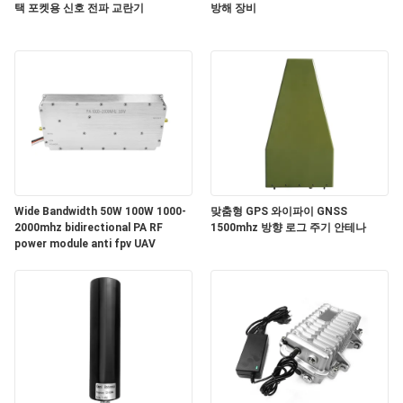
택 포켓용 신호 전파 교란기
방해 장비
연
락
주
세
요
Wide Bandwidth 50W 100W 1000-
맞춤형 GPS 와이파이 GNSS
2000mhz bidirectional PA RF
1500mhz 방향 로그 주기 안테나
뉴
power module anti fpv UAV
스
블
로