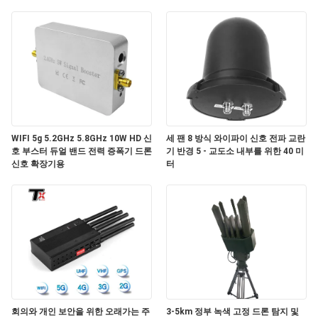
하
여
공
장
여
WIFI 5g 5.2GHz 5.8GHz 10W HD 신
세 팬 8 방식 와이파이 신호 전파 교란
호 부스터 듀얼 밴드 전력 증폭기 드론
기 반경 5 - 교도소 내부를 위한 40 미
행
신호 확장기용
터
품
질
관
리
회의와 개인 보안을 위한 오래가는 주
3-5km 정부 녹색 고정 드론 탐지 및